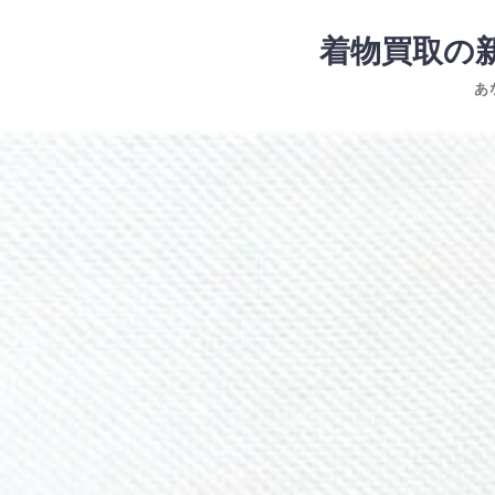
コ
ン
着物買取の
テ
あ
ン
ツ
コ
へ
ン
ス
テ
キ
ン
ッ
ツ
プ
へ
ス
キ
ッ
プ