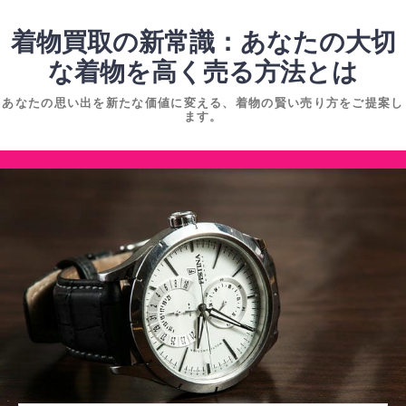
コ
ン
着物買取の新常識：あなたの大切
テ
な着物を高く売る方法とは
ン
あなたの思い出を新たな価値に変える、着物の賢い売り方をご提案し
ツ
ます。
へ
ス
コ
キ
ン
ッ
テ
プ
ン
ツ
へ
ス
キ
ッ
プ