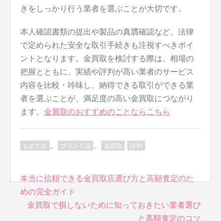
きをしっかり行う業者を選ぶことが大切です。
本人確認書類の提出や製品の真贋確認など、法律
で定められた安全な取引手続きも注視すべきポイ
ントとなります。金買取を検討する際は、相場の
把握とともに、実績や評判が高い業者のサービス
内容を比較・吟味し、納得できる取引ができる業
者を選ぶことが、満足度の高い金買取につながり
ます。
金買取のおすすめのことならこちら
、
、
おすすめ
ブランド品
金買取
評判
投
本当に信頼できる金買取店選び方と高額査定のた
稿
めの完全ガイド
ナ
金買取で損しないために知っておきたい業者選び
ビ
と高額査定のコツ