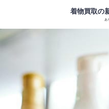
コ
ン
着物買取の
テ
あ
ン
ツ
コ
へ
ン
ス
テ
キ
ン
ッ
ツ
プ
へ
ス
キ
ッ
プ